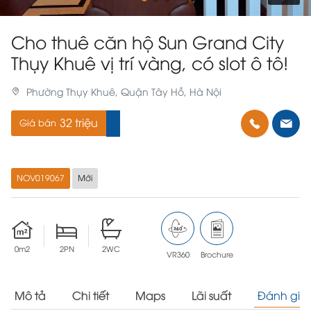
Cho thuê căn hộ Sun Grand City
Thụy Khuê vị trí vàng, có slot ô tô!
Phường Thụy Khuê, Quận Tây Hồ, Hà Nội
32 triệu
Giá bán
NOV019067
Mới
0m2
2PN
2WC
VR360
Brochure
Mô tả
Chi tiết
Maps
Lãi suất
Đánh giá