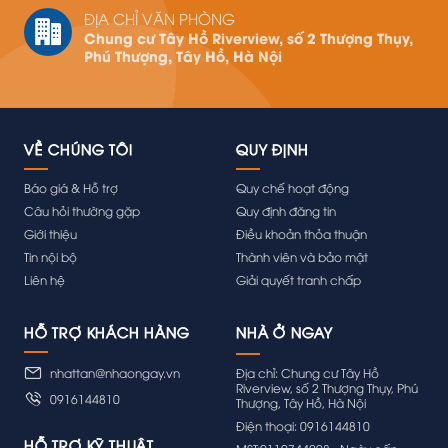
ĐỊA CHỈ VĂN PHÒNG
Chung cư Tây Hồ Riverview, số 2 Thượng Thụy,
Phú Thượng, Tây Hồ, Hà Nội
VỀ CHÚNG TÔI
QUY ĐỊNH
Báo giá & Hỗ trợ
Quy chế hoạt động
Câu hỏi thường gặp
Quy định đăng tin
Giới thiệu
Điều khoản thỏa thuận
Tin nội bộ
Thành viên và bảo mật
Liên hệ
Giải quyết tranh chấp
HỖ TRỢ KHÁCH HÀNG
nhattan@nhaongay.vn
Địa chỉ: Chung cư Tây Hồ
Riverview, số 2 Thượng Thụy, Phú
0916144810
Thượng, Tây Hồ, Hà Nội
Điện thoại: 0916144810
HỖ TRỢ KỸ THUẬT