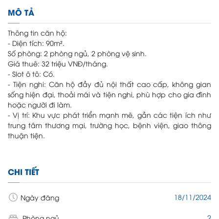
MÔ TẢ
Thông tin căn hộ:
- Diện tích: 90m².
Số phòng: 2 phòng ngủ, 2 phòng vệ sinh.
Giá thuê: 32 triệu VNĐ/tháng.
- Slot ô tô: Có.
- Tiện nghi: Căn hộ đầy đủ nội thất cao cấp, không gian
sống hiện đại, thoải mái và tiện nghi, phù hợp cho gia đình
hoặc người đi làm.
- Vị trí: Khu vực phát triển mạnh mẽ, gần các tiện ích như
trung tâm thương mại, trường học, bệnh viện, giao thông
thuận tiện.
CHI TIẾT
18/11/2024
Ngày đăng
2
Phòng ngủ