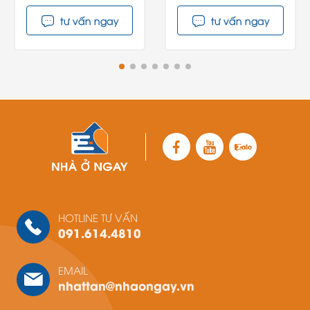
tư vấn ngay
tư vấn ngay
HOTLINE TƯ VẤN
091.614.4810
EMAIL
nhattan@nhaongay.vn