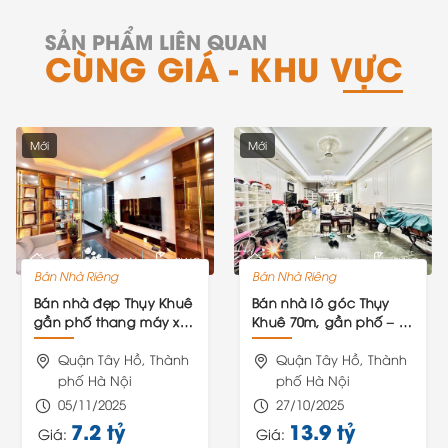
SẢN PHẨM LIÊN QUAN
CÙNG GIÁ - KHU VỰC
Mới
Mới
30m2
3PN
0WC
70m2
0PN
0WC
Bán Nhà Riêng
Bán Nhà Riêng
Bán nhà đẹp Thụy Khuê
Bán nhà lô góc Thụy
gần phố thang máy xịn,
Khuê 70m, gần phố – vị
full nội thất hơn 7 tỷ
trí hiếm sinh lời, giá 13,9
Quận Tây Hồ, Thành
tỷ
Quận Tây Hồ, Thành
phố Hà Nội
phố Hà Nội
05/11/2025
27/10/2025
7.2 tỷ
13.9 tỷ
Giá:
Giá: