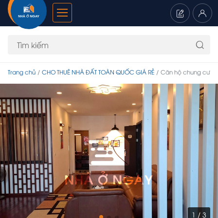
Trang chủ
CHO THUÊ NHÀ ĐẤT TOÀN QUỐC GIÁ RẺ
Căn hộ chung cư
1 / 3